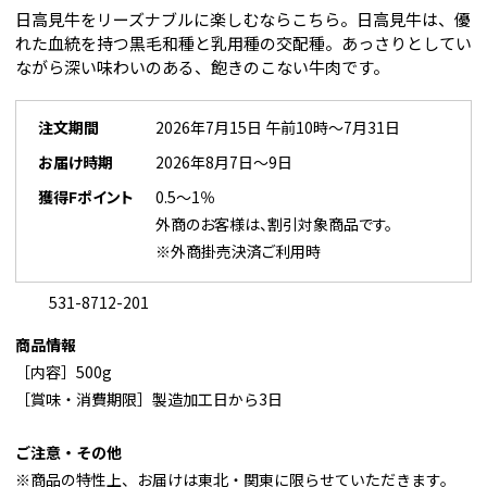
日高見牛をリーズナブルに楽しむならこちら。日高見牛は、優
れた血統を持つ黒毛和種と乳用種の交配種。あっさりとしてい
ながら深い味わいのある、飽きのこない牛肉です。
注文期間
2026年7月15日 午前10時～7月31日
お届け時期
2026年8月7日～9日
獲得Fポイント
0.5～1％
外商のお客様は、割引対象商品です。
※外商掛売決済ご利用時
531-8712-201
商品情報
［内容］500g
［賞味・消費期限］製造加工日から3日
ご注意・その他
※商品の特性上、お届けは東北・関東に限らせていただきます。