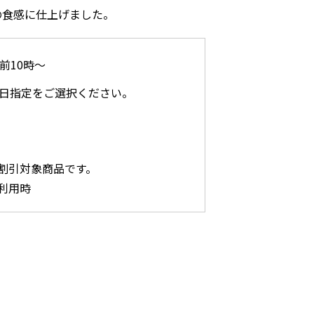
の食感に仕上げました。
午前10時～
着日指定をご選択ください。
割引対象商品です。
利用時