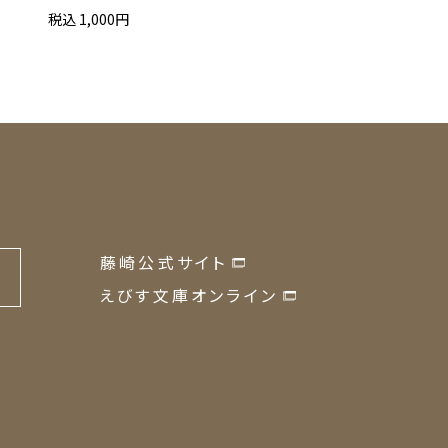
香ばし玄どら 10
税込 1,000円
税込 3,500円
藤崎公式サイト
の
えびす文庫オンライン