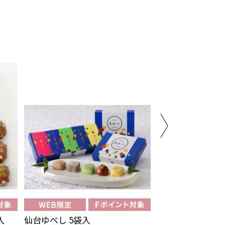
入
仙台ゆべし 5袋入