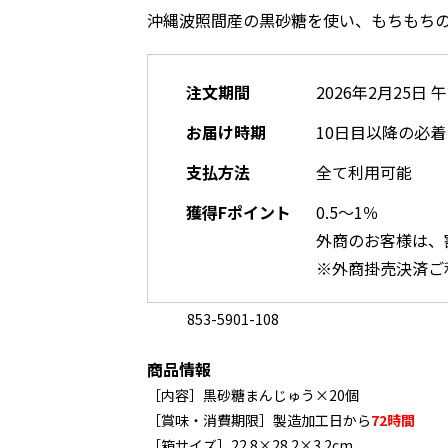
沖縄波照間産の黒砂糖を使い、もちもち
注文期間
2026年2月25日 
お届け時期
10日目以降の必
支払方法
全て利用可能
獲得Fポイント
0.5～1％
外商のお客様は、
※外商掛売決済ご
853-5901-108
商品情報
［内容］黒砂糖まんじゅう×20個
［賞味・消費期限］製造加工日から
72時間
［箱サイズ］22.8×28.2×3.2cm