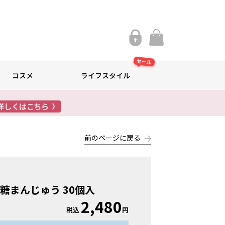
セール
コスメ
ライフスタイル
前のページに戻る
店
糖まんじゅう 30個入
2,480
税込
円