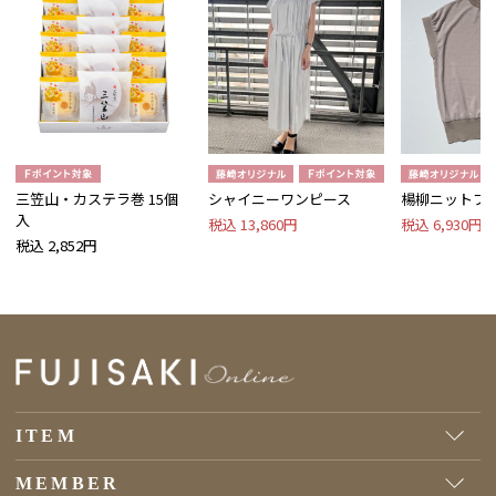
三笠山・カステラ巻 15個
シャイニーワンピース
楊柳ニットプ
入
税込 13,860円
税込 6,930円
税込 2,852円
ITEM
MEMBER