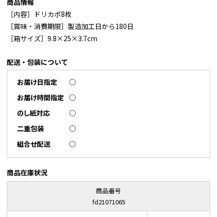
商品情報
［内容］ドリカポ8枚
［賞味・消費期限］製造加工日から180日
［箱サイズ］9.8×25×3.7cm
配送・包装について
お届け日指定
○
お届け時間指定
○
のし紙対応
○
二重包装
○
組合せ配送
○
商品在庫状況
商品番号
fd21071065