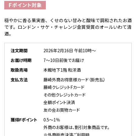
穏やかに香る果実香、くせのない甘みと酸味で調和されたお酒
です。ロンドン・サケ・チャレンジ金賞受賞のオールいわて清
酒。
注文期間
2026年2月16日 午前10時～
お届け時期
7～10日前後でお届け
取扱売場
本館地下1階 和洋酒
支払方法
藤崎外商お得意様カード（掛売払）
藤崎クレジットFカード
その他クレジットカード
全額ポイント決済
友の会お買物カード
獲得Fポイント
0.5～1％
外商のお客様は、割引対象商品です。
※外商掛売決済ご利用時