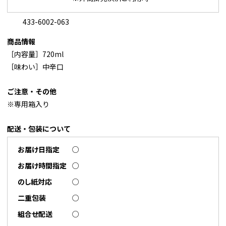
433-6002-063
商品情報
［内容量］720ml
［味わい］中辛口
ご注意・その他
※専用箱入り
配送・包装について
お届け日指定
○
お届け時間指定
○
のし紙対応
○
二重包装
○
組合せ配送
○