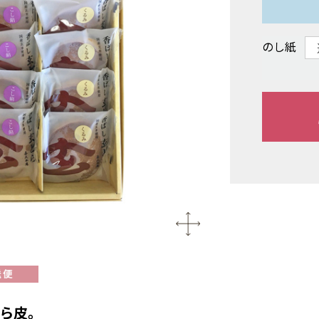
のし紙
ら皮。