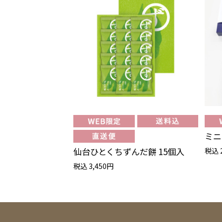
ミニ
仙台ひとくちずんだ餅 15個入
税込 
税込 3,450円