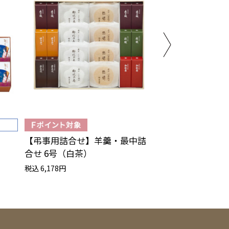
【弔事用詰合せ】羊羹・最中詰
フロランタンパイ
合せ 6号（白茶）
税込 1,620円
税込 6,178円