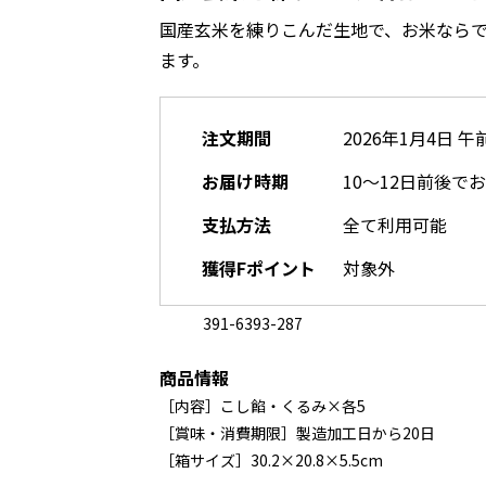
国産玄米を練りこんだ生地で、お米なら
ます。
注文期間
2026年1月4日 午
お届け時期
10～12日前後で
支払方法
全て利用可能
獲得Fポイント
対象外
391-6393-287
商品情報
［内容］こし餡・くるみ×各5
［賞味・消費期限］製造加工日から20日
［箱サイズ］30.2×20.8×5.5cm