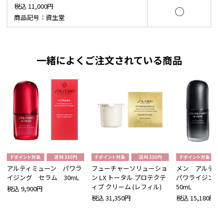
税込 11,000円
○
商品記号：資生堂
一緒によくご注文されている商品
アルティミューン パワラ
フューチャーソリューショ
メン アルテ
イジング セラム 30mL
ン LX トータル プロテクテ
パワライジン
ィブ クリーム (レフィル)
50mL
税込 9,900円
税込 31,350円
税込 15,180円