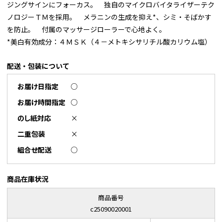
ジングサインにフォーカス。 独自のマイクロバイタライザーテク
ノロジーＴＭを採用。 メラニンの生成を抑え*、シミ・そばかす
を防止。 付属のマッサージローラーで心地よく。
*美白有効成分：４ＭＳＫ（４－メトキシサリチル酸カリウム塩）
配送・包装について
お届け日指定
○
お届け時間指定
○
のし紙対応
×
二重包装
×
組合せ配送
○
商品在庫状況
商品番号
c25090020001