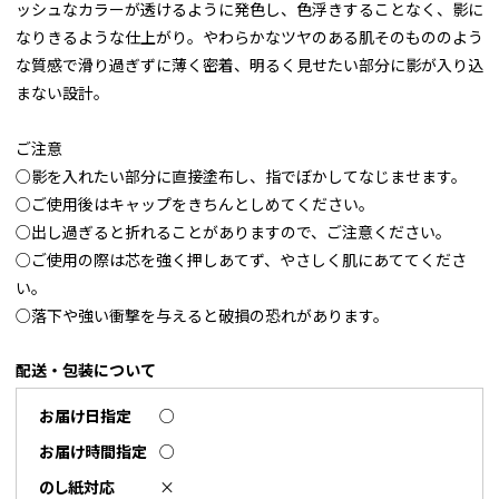
ッシュなカラーが透けるように発色し、色浮きすることなく、影に
なりきるような仕上がり。やわらかなツヤのある肌そのもののよう
な質感で滑り過ぎずに薄く密着、明るく見せたい部分に影が入り込
まない設計。
ご注意
○影を入れたい部分に直接塗布し、指でぼかしてなじませます。
○ご使用後はキャップをきちんとしめてください。
○出し過ぎると折れることがありますので、ご注意ください。
○ご使用の際は芯を強く押しあてず、やさしく肌にあててくださ
い。
○落下や強い衝撃を与えると破損の恐れがあります。
配送・包装について
お届け日指定
○
お届け時間指定
○
のし紙対応
×