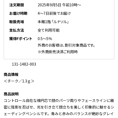
注文期間
2025年9月5日 午前10時～
お届け時期
4～7日前後でお届け
取扱売場
本館1階 「ルナソル」
支払方法
全て利用可能
獲得Fポイント
0.5～5％
外商のお客様は、割引対象商品です。
※外商掛売決済ご利用時
131-1482-003
商品情報
＜チーク／1.3ｇ＞
商品説明
コントロール自在な楕円芯で顔のパーツ周りやフェースラインに緻
密に陰影を忍ばせ、光を引き立て顔立ちを美しく印象的に魅せるシ
ェーディングペンシルです。青みと赤みのバランスが絶妙なグレイ