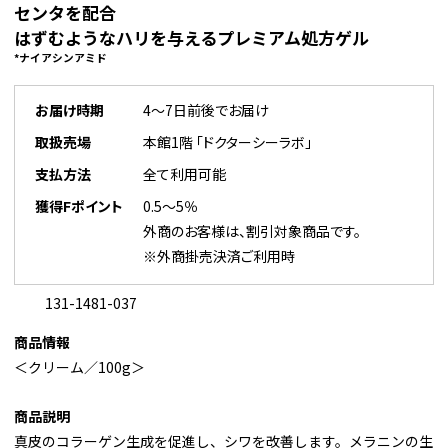
センタを配合
はずむようなハリを与えるプレミアム処方ゲル
*ナイアシンアミド
お届け時期
4～7日前後でお届け
取扱売場
本館1階 「ドクターシーラボ」
支払方法
全て利用可能
獲得Fポイント
0.5～5％
外商のお客様は、割引対象商品です。
※外商掛売決済ご利用時
131-1481-037
商品情報
＜クリーム／100g＞
商品説明
真皮のコラーゲン生成を促進し、シワを改善します。メラニンの生