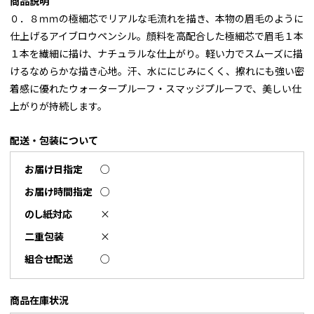
商品説明
０．８ｍｍの極細芯でリアルな毛流れを描き、本物の眉毛のように
仕上げるアイブロウペンシル。顔料を高配合した極細芯で眉毛１本
１本を繊細に描け、ナチュラルな仕上がり。軽い力でスムーズに描
けるなめらかな描き心地。汗、水ににじみにくく、擦れにも強い密
着感に優れたウォータープルーフ・スマッジプルーフで、美しい仕
上がりが持続します。
配送・包装について
お届け日指定
○
お届け時間指定
○
のし紙対応
×
二重包装
×
組合せ配送
○
商品在庫状況